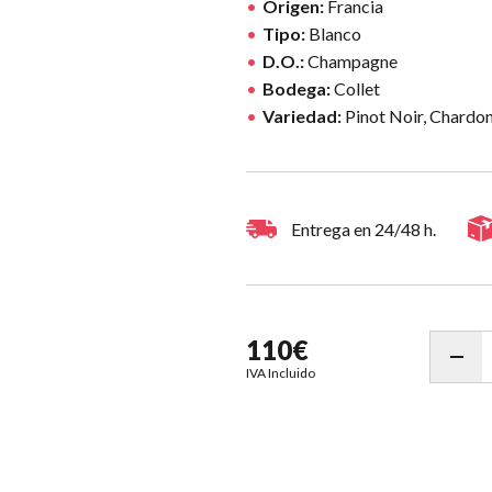
Origen:
Francia
Tipo:
Blanco
D.O.:
Champagne
Bodega:
Collet
Variedad:
Pinot Noir, Chardo
Entrega en 24/48 h.
110€
IVA Incluido