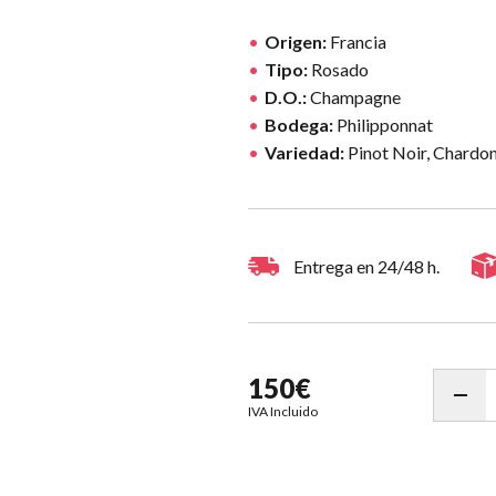
Origen:
Francia
Tipo:
Rosado
D.O.:
Champagne
Bodega:
Philipponnat
Variedad:
Pinot Noir, Chardon
Entrega en 24/48 h.
150€
IVA Incluido