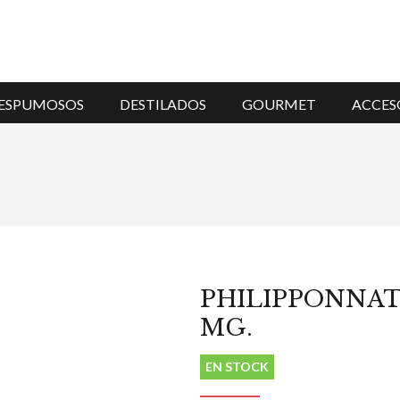
ESPUMOSOS
DESTILADOS
GOURMET
ACCES
PHILIPPONNAT
MG.
EN STOCK