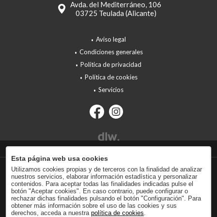
Avda. del Mediterráneo, 106
03725 Teulada (Alicante)
Aviso legal
Condiciones generales
Política de privacidad
Política de cookies
Servicios
Esta página web usa cookies
Utilizamos cookies propias y de terceros con la finalidad de analizar
nuestros servicios, elaborar información estadística y personalizar
contenidos. Para aceptar todas las finalidades indicadas pulse el
botón "Aceptar cookies". En caso contrario, puede configurar o
rechazar dichas finalidades pulsando el botón "Configuración". Para
obtener más información sobre el uso de las cookies y sus
derechos, acceda a nuestra
política de cookies
.