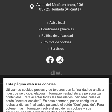
Avda. del Mediterráneo, 106
03725 Teulada (Alicante)
Aviso legal
Condiciones generales
Política de privacidad
Política de cookies
Servicios
Esta página web usa cookies
Utilizamos cookies propias y de terceros con la finalidad de analizar
nuestros servicios, elaborar información estadística y personalizar
contenidos. Para aceptar todas las finalidades indicadas pulse el
botón "Aceptar cookies". En caso contrario, puede configurar o
rechazar dichas finalidades pulsando el botón "Configuración". Para
obtener más información sobre el uso de las cookies y sus